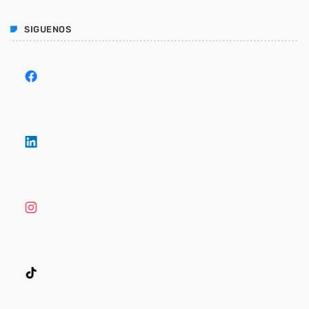
CIBERSEGURIDAD
ADMGRUPOBEIT
SIGUENOS
20 años de historia juntos
WEEK NEWS
Enfriamiento Inteligente: eficiencia energética y
sostenibilidad para operaciones resilientes
10 JULIO, 2026
Energía Inteligente: la tecnología que transforma la
eficiencia en resiliencia operativa
10 JULIO, 2026
SIEM: inteligencia que transforma la ciberseguridad
en continuidad operativa
3 JUNIO, 2026