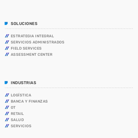
SOC y NOC: el corazón de la continuidad operativa
en la era digital
3 JUNIO, 2026
SOLUCIONES
TOP VOTED
ESTRATEGIA INTEGRAL
SERVICIOS ADMINISTRADOS
Introducen un enfoque proactivo para reducir
ciberataques en México
FIELD SERVICES
24 ABRIL, 2019
ASSESSMENT CENTER
Centro de Seguridad BeIT ¡La seguridad total en tu
organización a tu alcance!
24 ABRIL, 2019
INDUSTRIAS
LOGÍSTICA
SOC y NOC: el corazón de la continuidad operativa
BANCA Y FINANZAS
en la era digital
OT
3 JUNIO, 2026
RETAIL
SALUD
El peligro latente de la persistencia en entornos
SERVICIOS
cloud
17 DICIEMBRE, 2025