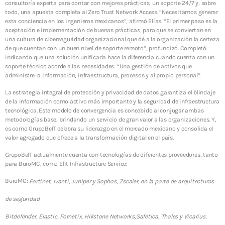
consultoría experta para contar con mejores prácticas, un soporte 24/7 y, sobre
todo, una apuesta completa al Zero Trust Network Access. “Necesitamos generar
esta conciencia en los ingenieros mexicanos”, afirmó Elías. “El primer paso es la
aceptación e implementación de buenas prácticas, para que se conviertan en
una cultura de ciberseguridad organizacional que dé a la organización la certeza
de que cuentan con un buen nivel de soporte remoto”, profundizó. Completó
indicando que una solución unificada hace la diferencia cuando cuenta con un
soporte técnico acorde a las necesidades: “Una gestión de activos que
administre la información, infraestructura, procesos y al propio personal”.
La estrategia integral de protección y privacidad de datos garantiza el blindaje
de la información como activo más importante y la seguridad de infraestructura
tecnológica. Este modelo de convergencia es concebido al conjugar ambas
metodologías base, brindando un servicio de gran valor a las organizaciones. Y,
es como GrupoBeIT celebra su liderazgo en el mercado mexicano y consolida el
valor agregado que ofrece a la transformación digital en el país.
GrupoBeIT actualmente cuenta con tecnologías de diferentes proveedores, tanto
para BuroMC, como Elit Infrastructure Service:
BuroMC
:
Fortinet, Ivanti, Juniper y Sophos, Zscaler, en la parte de arquitecturas
de seguridad
Bitdefender, Elastic, Fornetix, Hillstone Networks,Safetica, Thales y Vicarius,