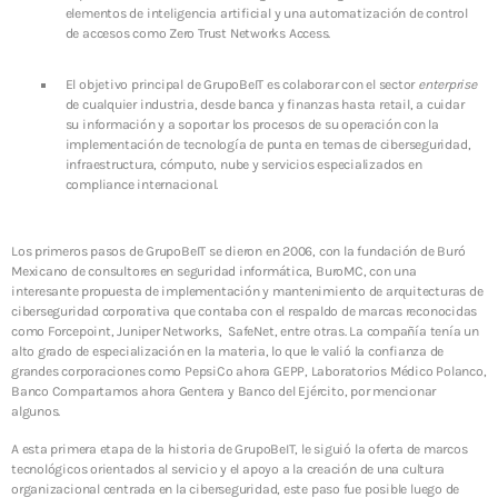
SOC y NOC: el corazón de la continuidad operativa
elementos de inteligencia artificial y una automatización de control
en la era digital
de accesos como Zero Trust Networks Access.
3 JUNIO, 2026
El objetivo principal de GrupoBeIT es colaborar con el sector
enterprise
TOP VOTED
de cualquier industria, desde banca y finanzas hasta retail, a cuidar
su información y a soportar los procesos de su operación con la
implementación de tecnología de punta en temas de ciberseguridad,
Introducen un enfoque proactivo para reducir
infraestructura, cómputo, nube y servicios especializados en
ciberataques en México
compliance internacional.
24 ABRIL, 2019
Los primeros pasos de GrupoBeIT se dieron en 2006, con la fundación de Buró
Centro de Seguridad BeIT ¡La seguridad total en tu
organización a tu alcance!
Mexicano de consultores en seguridad informática, BuroMC, con una
24 ABRIL, 2019
interesante propuesta de implementación y mantenimiento de arquitecturas de
ciberseguridad corporativa que contaba con el respaldo de marcas reconocidas
como Forcepoint, Juniper Networks, SafeNet, entre otras. La compañía tenía un
SOC y NOC: el corazón de la continuidad operativa
alto grado de especialización en la materia, lo que le valió la confianza de
en la era digital
grandes corporaciones como PepsiCo ahora GEPP, Laboratorios Médico Polanco,
3 JUNIO, 2026
Banco Compartamos ahora Gentera y Banco del Ejército, por mencionar
algunos.
La ciberseguridad es una inversión para las
A esta primera etapa de la historia de GrupoBeIT, le siguió la oferta de marcos
organizaciones
tecnológicos orientados al servicio y el apoyo a la creación de una cultura
22 SEPTIEMBRE, 2025
organizacional centrada en la ciberseguridad, este paso fue posible luego de