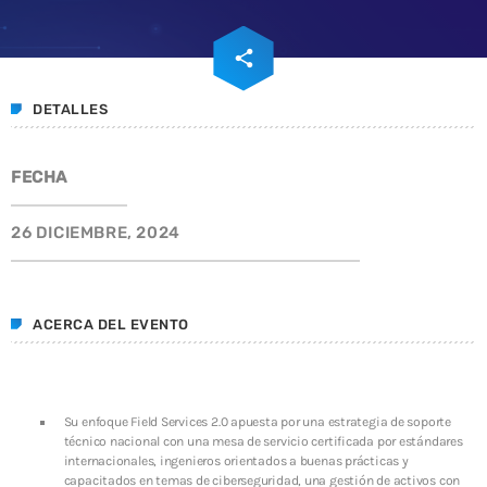
INFRAESTRUCTURA DE TI
ADMGRUPOBEIT
email
share
20 años de historia juntos
DETALLES
WEEK NEWS
FECHA
Enfriamiento Inteligente: eficiencia energética y
sostenibilidad para operaciones resilientes
26 DICIEMBRE, 2024
10 JULIO, 2026
Energía Inteligente: la tecnología que transforma la
eficiencia en resiliencia operativa
ACERCA DEL EVENTO
10 JULIO, 2026
SIEM: inteligencia que transforma la ciberseguridad
en continuidad operativa
Su enfoque Field Services 2.0 apuesta por una estrategia de soporte
3 JUNIO, 2026
técnico nacional con una mesa de servicio certificada por estándares
internacionales, ingenieros orientados a buenas prácticas y
capacitados en temas de ciberseguridad, una gestión de activos con