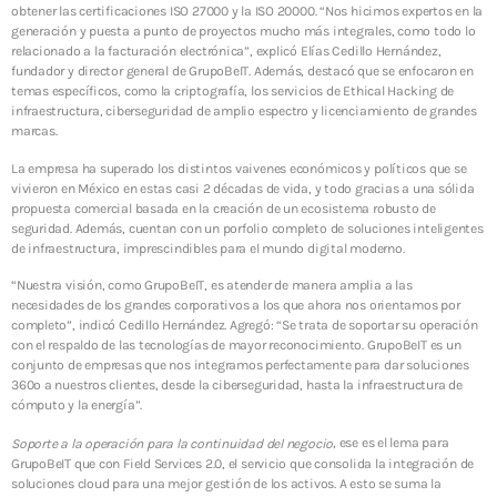
obtener las certificaciones ISO 27000 y la ISO 20000. “Nos hicimos expertos en la
generación y puesta a punto de proyectos mucho más integrales, como todo lo
relacionado a la facturación electrónica”, explicó Elías Cedillo Hernández,
fundador y director general de GrupoBeIT. Además, destacó que se enfocaron en
temas específicos, como la criptografía, los servicios de Ethical Hacking de
infraestructura, ciberseguridad de amplio espectro y licenciamiento de grandes
marcas.
La empresa ha superado los distintos vaivenes económicos y políticos que se
vivieron en México en estas casi 2 décadas de vida, y todo gracias a una sólida
propuesta comercial basada en la creación de un ecosistema robusto de
seguridad. Además, cuentan con un porfolio completo de soluciones inteligentes
de infraestructura, imprescindibles para el mundo digital moderno.
“Nuestra visión, como GrupoBeIT, es atender de manera amplia a las
necesidades de los grandes corporativos a los que ahora nos orientamos por
completo”, indicó Cedillo Hernández. Agregó: “Se trata de soportar su operación
con el respaldo de las tecnologías de mayor reconocimiento. GrupoBeIT es un
conjunto de empresas que nos integramos perfectamente para dar soluciones
360º a nuestros clientes, desde la ciberseguridad, hasta la infraestructura de
cómputo y la energía”.
, ese es el lema para
Soporte a la operación para la continuidad del negocio
GrupoBeIT que con Field Services 2.0, el servicio que consolida la integración de
soluciones cloud para una mejor gestión de los activos. A esto se suma la