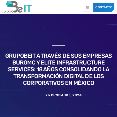
menu
CONTACTO
TOP CATEGORIES
SPOTLIGHT
GRUPOBEIT A TRAVÉS DE SUS EMPRESAS
10 JULIO, 2026
today
BUROMC Y ELITE INFRASTRUCTURE
SERVICES: 18 AÑOS CONSOLIDANDO LA
TRANSFORMACIÓN DIGITAL DE LOS
CORPORATIVOS EN MÉXICO
26 DICIEMBRE, 2024
CIBERSEGURIDAD
+ CIBERCRIMEN
+