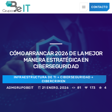
menu
CONTACTO
TOP CATEGORIES
SPOTLIGHT
CÓMO ARRANCAR 2026 DE LA MEJOR
10 JULIO, 2026
today
MANERA ESTRATÉGICA EN
CIBERSEGURIDAD
INFRAESTRUCTURA DE TI
+ CIBERSEGURIDAD
+
CIBERCRIMEN
ADMGRUPOBEIT
21 ENERO, 2026
81
173
4
today
CIBERSEGURIDAD
+ CIBERCRIMEN
+