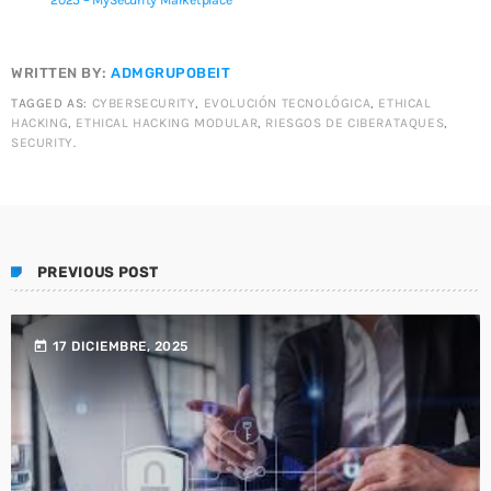
WRITTEN BY:
ADMGRUPOBEIT
TAGGED AS:
CYBERSECURITY
,
EVOLUCIÓN TECNOLÓGICA
,
ETHICAL
HACKING
,
ETHICAL HACKING MODULAR
,
RIESGOS DE CIBERATAQUES
,
SECURITY
.
PREVIOUS POST
today
17 DICIEMBRE, 2025