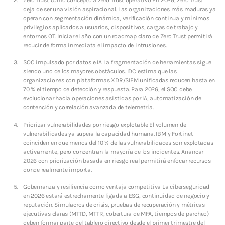
SOC y NOC: el corazón de la continuidad operativa
deja de ser una visión aspiracional. Las organizaciones más maduras ya
en la era digital
operan con segmentación dinámica, verificación continua y mínimos
3 JUNIO, 2026
privilegios aplicados a usuarios, dispositivos, cargas de trabajo y
entornos OT. Iniciar el año con un roadmap claro de Zero Trust permitirá
reducir de forma inmediata el impacto de intrusiones.
TOP VOTED
SOC impulsado por datos e IA La fragmentación de herramientas sigue
Introducen un enfoque proactivo para reducir
siendo uno de los mayores obstáculos. IDC estima que las
ciberataques en México
organizaciones con plataformas XDR/SIEM unificadas reducen hasta en
24 ABRIL, 2019
70 % el tiempo de detección y respuesta. Para 2026, el SOC debe
evolucionar hacia operaciones asistidas por IA, automatización de
contención y correlación avanzada de telemetría.
Centro de Seguridad BeIT ¡La seguridad total en tu
organización a tu alcance!
Priorizar vulnerabilidades por riesgo explotable El volumen de
24 ABRIL, 2019
vulnerabilidades ya supera la capacidad humana. IBM y Fortinet
coinciden en que menos del 10 % de las vulnerabilidades son explotadas
activamente, pero concentran la mayoría de los incidentes. Arrancar
SOC y NOC: el corazón de la continuidad operativa
2026 con priorización basada en riesgo real permitirá enfocar recursos
en la era digital
donde realmente importa.
3 JUNIO, 2026
Gobernanza y resiliencia como ventaja competitiva La ciberseguridad
en 2026 estará estrechamente ligada a ESG, continuidad de negocio y
La ciberseguridad es una inversión para las
reputación. Simulacros de crisis, pruebas de recuperación y métricas
organizaciones
ejecutivas claras (MTTD, MTTR, cobertura de MFA, tiempos de parcheo)
22 SEPTIEMBRE, 2025
deben formar parte del tablero directivo desde el primer trimestre del