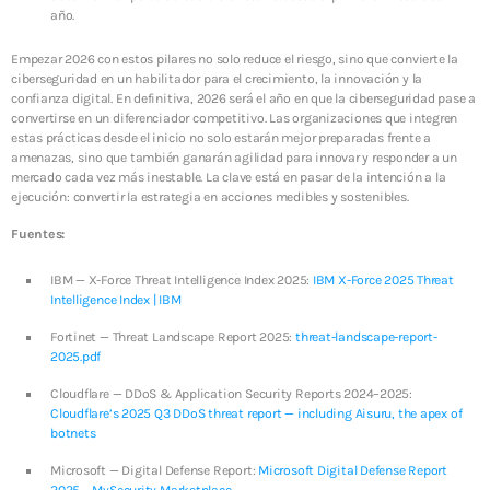
año.
Empezar 2026 con estos pilares no solo reduce el riesgo, sino que convierte la
ciberseguridad en un habilitador para el crecimiento, la innovación y la
confianza digital. En definitiva, 2026 será el año en que la ciberseguridad pase a
convertirse en un diferenciador competitivo. Las organizaciones que integren
estas prácticas desde el inicio no solo estarán mejor preparadas frente a
amenazas, sino que también ganarán agilidad para innovar y responder a un
mercado cada vez más inestable. La clave está en pasar de la intención a la
ejecución: convertir la estrategia en acciones medibles y sostenibles.
Fuentes:
IBM — X-Force Threat Intelligence Index 2025:
IBM X-Force 2025 Threat
Intelligence Index | IBM
Fortinet — Threat Landscape Report 2025:
threat-landscape-report-
2025.pdf
Cloudflare — DDoS & Application Security Reports 2024–2025:
Cloudflare’s 2025 Q3 DDoS threat report — including Aisuru, the apex of
botnets
Microsoft — Digital Defense Report:
Microsoft Digital Defense Report
2025 – MySecurity Marketplace