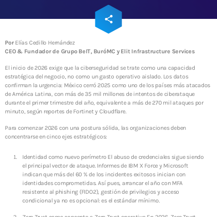
INFRAESTRUCTURA DE TI
ADMGRUPOBEIT
email
share
173
20 años de historia juntos
Por
Elías Cedillo Hernández
CEO & Fundador de Grupo BeIT, BuróMC y Elit Infrastructure Services
El inicio de 2026 exige que la ciberseguridad se trate como una capacidad
WEEK NEWS
estratégica del negocio, no como un gasto operativo aislado. Los datos
confirman la urgencia: México cerró 2025 como uno de los países más atacados
Enfriamiento Inteligente: eficiencia energética y
de América Latina, con más de 35 mil millones de intentos de ciberataque
sostenibilidad para operaciones resilientes
durante el primer trimestre del año, equivalente a más de 270 mil ataques por
10 JULIO, 2026
minuto, según reportes de Fortinet y Cloudflare.
Para comenzar 2026 con una postura sólida, las organizaciones deben
Energía Inteligente: la tecnología que transforma la
concentrarse en cinco ejes estratégicos:
eficiencia en resiliencia operativa
10 JULIO, 2026
Identidad como nuevo perímetro El abuso de credenciales sigue siendo
el principal vector de ataque. Informes de IBM X Force y Microsoft
indican que más del 60 % de los incidentes exitosos inician con
SIEM: inteligencia que transforma la ciberseguridad
identidades comprometidas. Así pues, arrancar el año con MFA
en continuidad operativa
resistente al phishing (FIDO2), gestión de privilegios y acceso
3 JUNIO, 2026
condicional ya no es opcional: es el estándar mínimo.
Zero Trust como concepto a Zero Trust operativo En 2026, Zero Trust