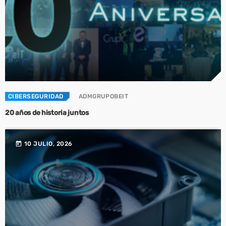
CIBERSEGURIDAD
ADMGRUPOBEIT
20 años de historia juntos
today
10 JULIO, 2026