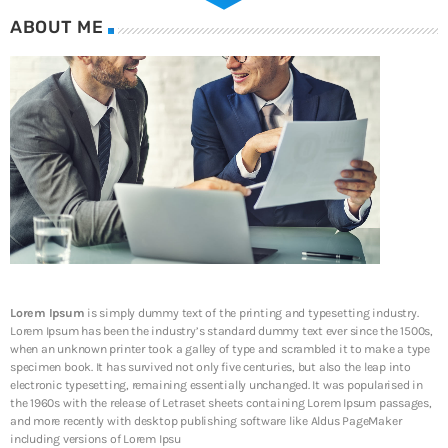
INFRAESTRUCTURA DE TI
ABOUT ME
ADMGRUPOBEIT
20 años de historia juntos
WEEK NEWS
Enfriamiento Inteligente: eficiencia energética y
sostenibilidad para operaciones resilientes
10 JULIO, 2026
Energía Inteligente: la tecnología que transforma la
eficiencia en resiliencia operativa
10 JULIO, 2026
Lorem Ipsum
is simply dummy text of the printing and typesetting industry.
Lorem Ipsum has been the industry’s standard dummy text ever since the 1500s,
when an unknown printer took a galley of type and scrambled it to make a type
SIEM: inteligencia que transforma la ciberseguridad
specimen book. It has survived not only five centuries, but also the leap into
en continuidad operativa
electronic typesetting, remaining essentially unchanged. It was popularised in
3 JUNIO, 2026
the 1960s with the release of Letraset sheets containing Lorem Ipsum passages,
and more recently with desktop publishing software like Aldus PageMaker
including versions of Lorem Ipsu