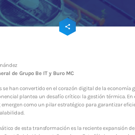
SOC y NOC: el cor
continuidad opera
era digital
3 JUNIO, 2026
email
share
173
ernández
eral de Grupo Be IT y Buro MC
s se han convertido en el corazón digital de la economía 
encial plantea un desafío crítico: la gestión térmica. En 
 emergen como un pilar estratégico para garantizar efici
alabilidad.
ico de esta transformación es la reciente expansión de 