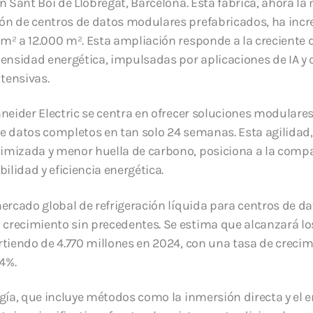
n Sant Boi de Llobregat, Barcelona. Esta fábrica, ahora l
ón de centros de datos modulares prefabricados, ha inc
m² a 12.000 m². Esta ampliación responde a la crecient
densidad energética, impulsadas por aplicaciones de IA y 
tensivas.
hneider Electric se centra en ofrecer soluciones modular
de datos completos en tan solo 24 semanas. Esta agilida
imizada y menor huella de carbono, posiciona a la com
bilidad y eficiencia energética.
mercado global de refrigeración líquida para centros de da
recimiento sin precedentes. Se estima que alcanzará los
rtiendo de 4.770 millones en 2024, con una tasa de creci
4%.
ogía, que incluye métodos como la inmersión directa y el 