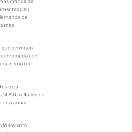
a más grande de
rementado su
e demanda de
cargas
es que permiten
d, combinada con
pañía como un
tos está
 14.810 millones de
miento anual
enfriamiento