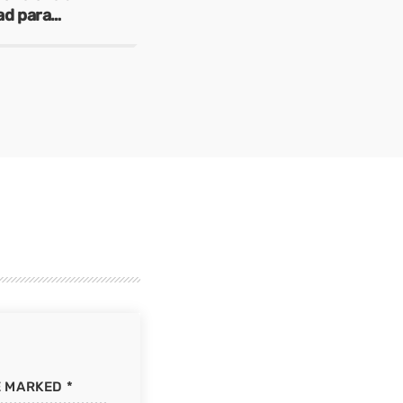
ad para
E MARKED *