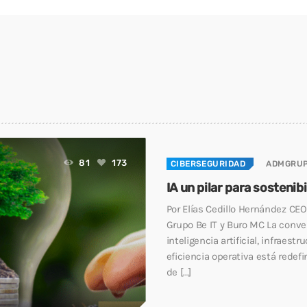
81
173
CIBERSEGURIDAD
ADMGRUP
IA un pilar para sostenibi
Por Elías Cedillo Hernández CEO
Grupo Be IT y Buro MC La conve
inteligencia artificial, infraestr
eficiencia operativa está redef
de [...]