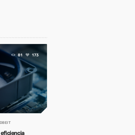
81
173
OBEIT
 eficiencia