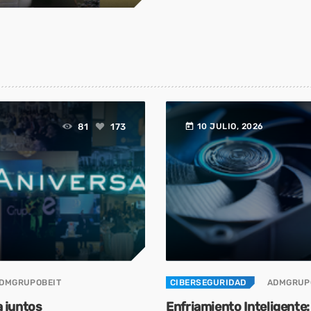
today
81
173
10 JULIO, 2026
DMGRUPOBEIT
CIBERSEGURIDAD
ADMGRUP
a juntos
Enfriamiento Inteligente: