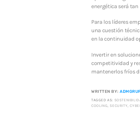
energética será tan
Para los líderes em
una cuestión técnic
en la continuidad op
Invertir en solucione
competitividad y r
mantenerlos fríos d
WRITTEN BY:
ADMGRUP
TAGGED AS:
SOSTENIBILI
COOLING
,
SECURITY
,
CYBE