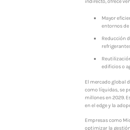
indirecto, ofrece ve
Mayor eficie
entornos de
Reducción de
refrigerante
Reutilizació
edificios o 
El mercado global d
como líquidas, se p
millones en 2029. E
en el edge y la adop
Empresas como Micro
optimizar la gestió