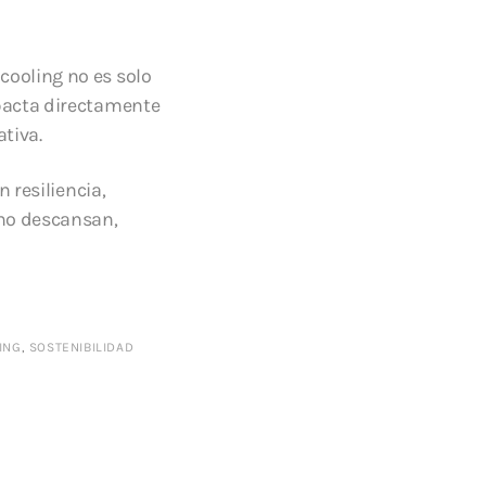
cooling no es solo
mpacta directamente
ativa.
n resiliencia,
no descansan,
ING
,
SOSTENIBILIDAD