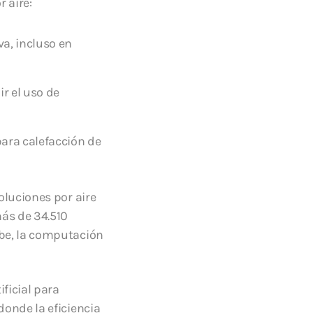
r aire:
va, incluso en
r el uso de
para calefacción de
oluciones por aire
más de 34.510
ube, la computación
ficial para
donde la eficiencia