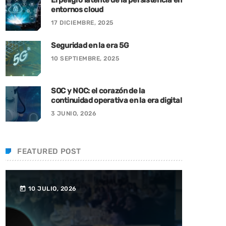
entornos cloud
17 DICIEMBRE, 2025
Seguridad en la era 5G
10 SEPTIEMBRE, 2025
SOC y NOC: el corazón de la
continuidad operativa en la era digital
3 JUNIO, 2026
FEATURED POST
10 JULIO, 2026
today