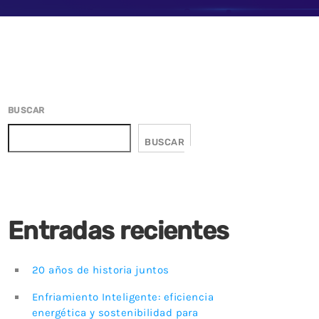
azón de la
El peligro latente de la
tiva en la
persistencia en entornos cloud
17 DICIEMBRE, 2025
BUSCAR
BUSCAR
Entradas recientes
20 años de historia juntos
Enfriamiento Inteligente: eficiencia
energética y sostenibilidad para