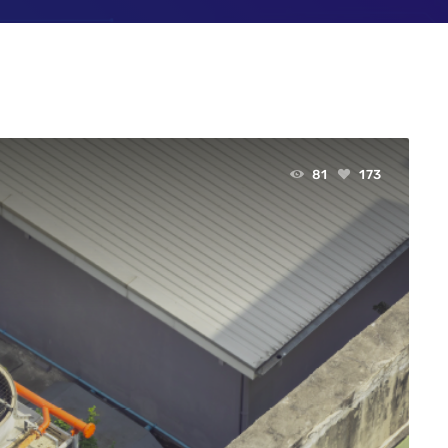
SOC y NOC: el cor
continuidad opera
era digital
3 JUNIO, 2026
81
173