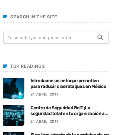
SEARCH IN THE SITE
search
TOP READINGS
Introducen un enfoque proactivo
para reducir ciberataques en México
24 ABRIL, 2019
Centro de Seguridad BeIT ¡La
seguridad total en tu organización a
tu alcance!
24 ABRIL, 2019
El peligro latente de la persistencia en