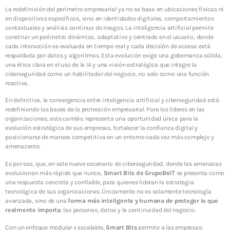
La redefinición del perímetro empresarial ya no se basa en ubicaciones físicas ni
en dispositivos específicos, sino en identidades digitales, comportamientos
contextuales y análisis continuo de riesgos. La inteligencia artificial permite
construir un perímetro dinámico, adaptativo y centrado en el usuario, donde
cada interacción es evaluada en tiempo real y cada decisión de acceso está
respaldada por datos y algoritmos. Esta evolución exige una gobernanza sólida,
una ética clara en el uso de la IA y una visión estratégica que integre la
ciberseguridad como un habilitador del negocio, no solo como una función
reactiva.
En definitiva, la convergencia entre inteligencia artificial y ciberseguridad está
redefiniendo las bases de la protección empresarial. Para los líderes en las
organizaciones, este cambio representa una oportunidad única para la
evolución estratégica de sus empresas, fortalecer la confianza digital y
posicionarse de manera competitiva en un entorno cada vez más complejo y
amenazante.
Es por eso, que, en este nuevo escenario de ciberseguridad, donde las amenazas
evolucionan más rápido que nunca,
Smart Bits de GrupoBeIT
se presenta como
una respuesta concreta y confiable, para quienes lideran la estrategia
tecnológica de sus organizaciones. Únicamente no es solamente tecnología
avanzada, sino de una
forma más inteligente y humana de proteger lo que
realmente importa
: las personas, datos y la continuidad del negocio.
Con un enfoque modular y escalable,
Smart Bits
permite a las empresas: