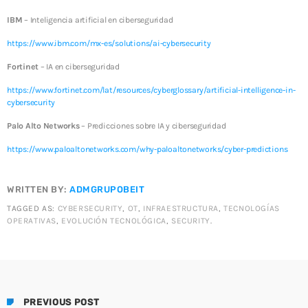
IBM
– Inteligencia artificial en ciberseguridad
https://www.ibm.com/mx-es/solutions/ai-cybersecurity
Fortinet
– IA en ciberseguridad
https://www.fortinet.com/lat/resources/cyberglossary/artificial-intelligence-in-
cybersecurity
Palo Alto Networks
– Predicciones sobre IA y ciberseguridad
https://www.paloaltonetworks.com/why-paloaltonetworks/cyber-predictions
WRITTEN BY:
ADMGRUPOBEIT
TAGGED AS:
CYBERSECURITY
,
OT
,
INFRAESTRUCTURA
,
TECNOLOGÍAS
OPERATIVAS
,
EVOLUCIÓN TECNOLÓGICA
,
SECURITY
.
PREVIOUS POST