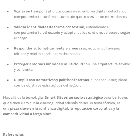
Vigilar en tiempo real
lo que ocurre en su entorno digital, detectando
comportamientos anómalos antes de que se conviertan en incidentes.
Validar identidades de forma contextual
, entendiendo el
comportamiento del usuario y adaptando los controles de acceso según
el riesgo.
Responder automáticamente a amenazas
, reduciendo tiempos
críticos y minimizando errores humanos.
Proteger entornos híbridos y multicloud
con una arquitectura flexible
y coherente.
Cumplir con normativas y políticas internas
, alineando la seguridad
con los objetivos estratégicos del negocio.
Más allá de la tecnología,
Smart Bits es un socio estratégico
para los líderes
que tienen claro que la ciberseguridad además de ser un tema técnico, es
una
pieza clave en la confianza digital, la reputación corporativa y la
competitividad a largo plazo
.
Referencias