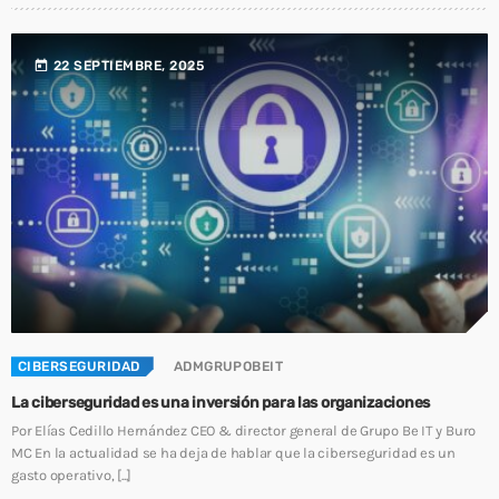
today
22 SEPTIEMBRE, 2025
CIBERSEGURIDAD
ADMGRUPOBEIT
La ciberseguridad es una inversión para las organizaciones
Por Elías Cedillo Hernández CEO & director general de Grupo Be IT y Buro
MC En la actualidad se ha deja de hablar que la ciberseguridad es un
gasto operativo, [...]