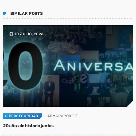
SIMILAR POSTS
today
10 JULIO, 2026
CIBERSEGURIDAD
ADMGRUPOBEIT
20 años de historia juntos