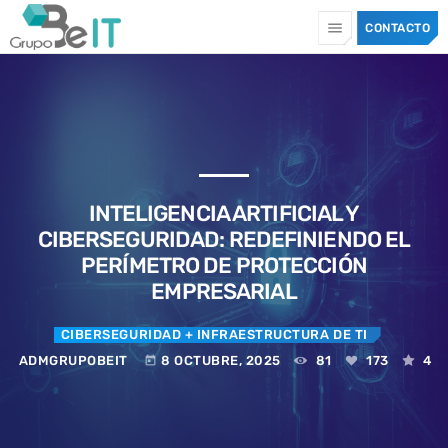
menu
CONTACTO
TOP CATEGORIES
SPOTLIGHT
INTELIGENCIA ARTIFICIAL Y
10 JULIO, 2026
today
CIBERSEGURIDAD: REDEFINIENDO EL
PERÍMETRO DE PROTECCIÓN
EMPRESARIAL
CIBERSEGURIDAD
+ INFRAESTRUCTURA DE TI
ADMGRUPOBEIT
8 OCTUBRE, 2025
81
173
4
today
CIBERSEGURIDAD
+ CIBERCRIMEN
+