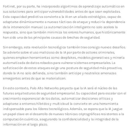
SOC y NOC: el corazón de la continuidad operativa
en la era digital
Fortinet, por su parte, ha incorporado algoritmos de aprendizaje automático en
sus soluciones para anticipar vulnerabilidades antes de que sean explotadas.
3 JUNIO, 2026
Esta capacidad predictiva convierte a la IA en un aliado estratégico, capaz de
adaptarse dinámicamente a nuevas tácticas de ataque y reducir la dependencia
de la intervención manual. La automatización inteligente no solo acelera la
TOP VOTED
respuesta, sino que también minimiza los errores humanos, que históricamente
han sido una de las principales causas de brechas de seguridad.
Introducen un enfoque proactivo para reducir
ciberataques en México
Sin embargo, esta revolución tecnológica también trae consigo nuevos desafíos.
24 ABRIL, 2019
Se advierte sobre el uso malicioso de la IA por parte de actores criminales,
quienes emplean herramientas como deepfakes, modelos generativos y minería
automatizada de datos robados para vulnerar sistemas empresariales. La
Centro de Seguridad BeIT ¡La seguridad total en tu
sofisticación de estos ataques exige una postura de seguridad más proactiva,
organización a tu alcance!
donde la IA no solo defienda, sino también anticipe y neutralice amenazas
24 ABRIL, 2019
emergentes antes de que se materialicen.
En este contexto, Palo Alto Networks proyecta que la IA será el núcleo de las
SOC y NOC: el corazón de la continuidad operativa
futuras arquitecturas de seguridad empresarial. Su capacidad para escalar con el
en la era digital
crecimiento exponencial de los datos, automatizar decisiones críticas y
3 JUNIO, 2026
adaptarse a entornos híbridos y multicloud la convierte en una herramienta
indispensable para los líderes tecnológicos. Además, se espera que la IA juegue
un papel clave en el desarrollo de nuevas técnicas criptográficas resistentes a la
El peligro latente de la persistencia en entornos
computación cuántica, asegurando la confidencialidad y la integridad de la
cloud
información en el largo plazo.
17 DICIEMBRE, 2025