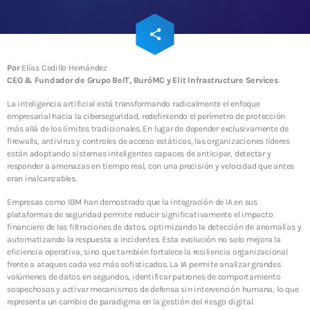
INFRAESTRUCTURA DE TI
ADMGRUPOBEIT
email
share
20 años de historia juntos
173
Por
Elías Cedillo Hernández
CEO & Fundador de Grupo BeIT, BuróMC y Elit Infrastructure Services
WEEK NEWS
La inteligencia artificial está transformando radicalmente el enfoque
empresarial hacia la ciberseguridad, redefiniendo el perímetro de protección
más allá de los límites tradicionales. En lugar de depender exclusivamente de
Enfriamiento Inteligente: eficiencia energética y
firewalls, antivirus y controles de acceso estáticos, las organizaciones líderes
sostenibilidad para operaciones resilientes
están adoptando sistemas inteligentes capaces de anticipar, detectar y
10 JULIO, 2026
responder a amenazas en tiempo real, con una precisión y velocidad que antes
eran inalcanzables.
Energía Inteligente: la tecnología que transforma la
Empresas como IBM han demostrado que la integración de IA en sus
eficiencia en resiliencia operativa
plataformas de seguridad permite reducir significativamente el impacto
10 JULIO, 2026
financiero de las filtraciones de datos, optimizando la detección de anomalías y
automatizando la respuesta a incidentes. Esta evolución no solo mejora la
eficiencia operativa, sino que también fortalece la resiliencia organizacional
SIEM: inteligencia que transforma la ciberseguridad
en continuidad operativa
frente a ataques cada vez más sofisticados. La IA permite analizar grandes
3 JUNIO, 2026
volúmenes de datos en segundos, identificar patrones de comportamiento
sospechosos y activar mecanismos de defensa sin intervención humana, lo que
representa un cambio de paradigma en la gestión del riesgo digital.