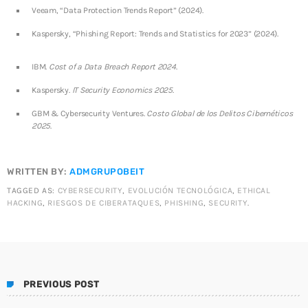
Veeam, “Data Protection Trends Report” (2024).
Kaspersky, “Phishing Report: Trends and Statistics for 2023” (2024).
IBM.
Cost of a Data Breach Report 2024
.
Kaspersky.
IT Security Economics 2025
.
GBM & Cybersecurity Ventures.
Costo Global de los Delitos Cibernéticos
2025
.
WRITTEN BY:
ADMGRUPOBEIT
TAGGED AS:
CYBERSECURITY
,
EVOLUCIÓN TECNOLÓGICA
,
ETHICAL
HACKING
,
RIESGOS DE CIBERATAQUES
,
PHISHING
,
SECURITY
.
PREVIOUS POST