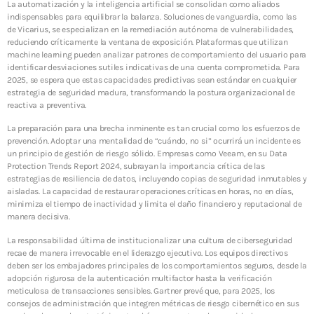
La automatización y la inteligencia artificial se consolidan como aliados
indispensables para equilibrar la balanza. Soluciones de vanguardia, como las
de Vicarius, se especializan en la remediación autónoma de vulnerabilidades,
reduciendo críticamente la ventana de exposición. Plataformas que utilizan
machine learning pueden analizar patrones de comportamiento del usuario para
identificar desviaciones sutiles indicativas de una cuenta comprometida. Para
2025, se espera que estas capacidades predictivas sean estándar en cualquier
estrategia de seguridad madura, transformando la postura organizacional de
reactiva a preventiva.
La preparación para una brecha inminente es tan crucial como los esfuerzos de
prevención. Adoptar una mentalidad de “cuándo, no si” ocurrirá un incidente es
un principio de gestión de riesgo sólido. Empresas como Veeam, en su Data
Protection Trends Report 2024, subrayan la importancia crítica de las
estrategias de resiliencia de datos, incluyendo copias de seguridad inmutables y
aisladas. La capacidad de restaurar operaciones críticas en horas, no en días,
minimiza el tiempo de inactividad y limita el daño financiero y reputacional de
manera decisiva.
La responsabilidad última de institucionalizar una cultura de ciberseguridad
recae de manera irrevocable en el liderazgo ejecutivo. Los equipos directivos
deben ser los embajadores principales de los comportamientos seguros, desde la
adopción rigurosa de la autenticación multifactor hasta la verificación
meticulosa de transacciones sensibles. Gartner prevé que, para 2025, los
consejos de administración que integren métricas de riesgo cibernético en sus