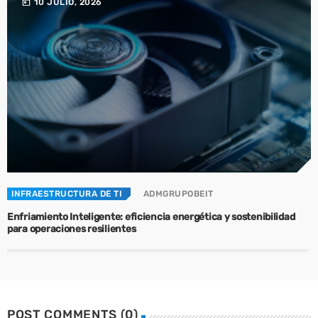
today
10 JULIO, 2026
INFRAESTRUCTURA DE TI
ADMGRUPOBEIT
Enfriamiento Inteligente: eficiencia energética y sostenibilidad
para operaciones resilientes
POST COMMENTS (0)