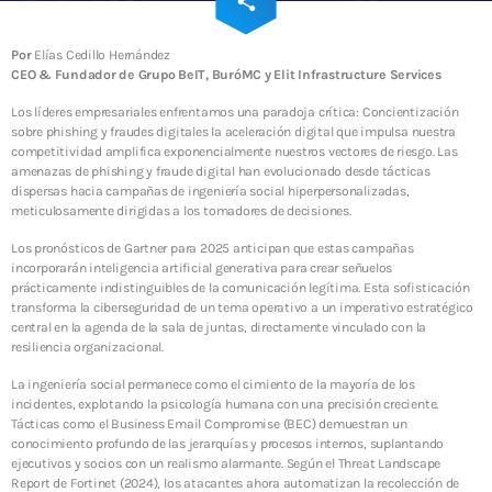
email
share
INFRAESTRUCTURA DE TI
173
ADMGRUPOBEIT
Por
Elías Cedillo Hernández
20 años de historia juntos
CEO & Fundador de Grupo BeIT, BuróMC y Elit Infrastructure Services
Los líderes empresariales enfrentamos una paradoja crítica: Concientización
sobre phishing y fraudes digitales la aceleración digital que impulsa nuestra
competitividad amplifica exponencialmente nuestros vectores de riesgo. Las
WEEK NEWS
amenazas de phishing y fraude digital han evolucionado desde tácticas
dispersas hacia campañas de ingeniería social hiperpersonalizadas,
Enfriamiento Inteligente: eficiencia energética y
meticulosamente dirigidas a los tomadores de decisiones.
sostenibilidad para operaciones resilientes
10 JULIO, 2026
Los pronósticos de Gartner para 2025 anticipan que estas campañas
incorporarán inteligencia artificial generativa para crear señuelos
prácticamente indistinguibles de la comunicación legítima. Esta sofisticación
Energía Inteligente: la tecnología que transforma la
transforma la ciberseguridad de un tema operativo a un imperativo estratégico
eficiencia en resiliencia operativa
central en la agenda de la sala de juntas, directamente vinculado con la
10 JULIO, 2026
resiliencia organizacional.
La ingeniería social permanece como el cimiento de la mayoría de los
SIEM: inteligencia que transforma la ciberseguridad
incidentes, explotando la psicología humana con una precisión creciente.
en continuidad operativa
Tácticas como el Business Email Compromise (BEC) demuestran un
3 JUNIO, 2026
conocimiento profundo de las jerarquías y procesos internos, suplantando
ejecutivos y socios con un realismo alarmante. Según el Threat Landscape
Report de Fortinet (2024), los atacantes ahora automatizan la recolección de