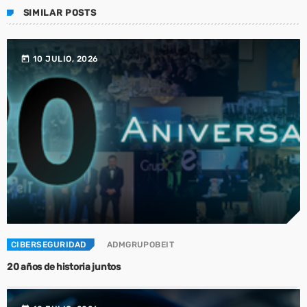
SIMILAR POSTS
today
10 JULIO, 2026
CIBERSEGURIDAD
ADMGRUPOBEIT
20 años de historia juntos