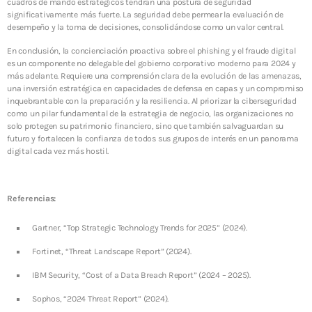
cuadros de mando estratégicos tendrán una postura de seguridad
significativamente más fuerte. La seguridad debe permear la evaluación de
desempeño y la toma de decisiones, consolidándose como un valor central.
En conclusión, la concienciación proactiva sobre el phishing y el fraude digital
es un componente no delegable del gobierno corporativo moderno para 2024 y
más adelante. Requiere una comprensión clara de la evolución de las amenazas,
una inversión estratégica en capacidades de defensa en capas y un compromiso
inquebrantable con la preparación y la resiliencia. Al priorizar la ciberseguridad
como un pilar fundamental de la estrategia de negocio, las organizaciones no
solo protegen su patrimonio financiero, sino que también salvaguardan su
futuro y fortalecen la confianza de todos sus grupos de interés en un panorama
digital cada vez más hostil.
Referencias:
Gartner, “Top Strategic Technology Trends for 2025” (2024).
Fortinet, “Threat Landscape Report” (2024).
IBM Security, “Cost of a Data Breach Report” (2024 – 2025).
Sophos, “2024 Threat Report” (2024).