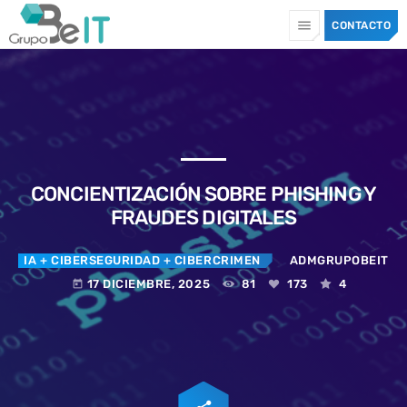
menu
CONTACTO
TOP CATEGORIES
SPOTLIGHT
CONCIENTIZACIÓN SOBRE PHISHING Y
10 JULIO, 2026
today
FRAUDES DIGITALES
IA
+ CIBERSEGURIDAD
+ CIBERCRIMEN
ADMGRUPOBEIT
17 DICIEMBRE, 2025
81
173
4
today
CIBERSEGURIDAD
+ CIBERCRIMEN
+