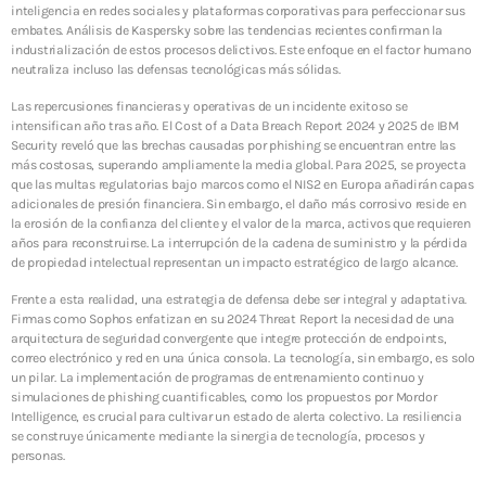
SOC y NOC: el corazón de la continuidad operativa
inteligencia en redes sociales y plataformas corporativas para perfeccionar sus
en la era digital
embates. Análisis de Kaspersky sobre las tendencias recientes confirman la
3 JUNIO, 2026
industrialización de estos procesos delictivos. Este enfoque en el factor humano
neutraliza incluso las defensas tecnológicas más sólidas.
TOP VOTED
Las repercusiones financieras y operativas de un incidente exitoso se
intensifican año tras año. El Cost of a Data Breach Report 2024 y 2025 de IBM
Security reveló que las brechas causadas por phishing se encuentran entre las
Introducen un enfoque proactivo para reducir
más costosas, superando ampliamente la media global. Para 2025, se proyecta
ciberataques en México
que las multas regulatorias bajo marcos como el NIS2 en Europa añadirán capas
24 ABRIL, 2019
adicionales de presión financiera. Sin embargo, el daño más corrosivo reside en
la erosión de la confianza del cliente y el valor de la marca, activos que requieren
años para reconstruirse. La interrupción de la cadena de suministro y la pérdida
Centro de Seguridad BeIT ¡La seguridad total en tu
de propiedad intelectual representan un impacto estratégico de largo alcance.
organización a tu alcance!
24 ABRIL, 2019
Frente a esta realidad, una estrategia de defensa debe ser integral y adaptativa.
Firmas como Sophos enfatizan en su 2024 Threat Report la necesidad de una
arquitectura de seguridad convergente que integre protección de endpoints,
SOC y NOC: el corazón de la continuidad operativa
correo electrónico y red en una única consola. La tecnología, sin embargo, es solo
en la era digital
un pilar. La implementación de programas de entrenamiento continuo y
3 JUNIO, 2026
simulaciones de phishing cuantificables, como los propuestos por Mordor
Intelligence, es crucial para cultivar un estado de alerta colectivo. La resiliencia
se construye únicamente mediante la sinergia de tecnología, procesos y
Sostenibilidad cooling para Centros de Datos
personas.
10 SEPTIEMBRE, 2025