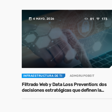
today
81
173
4 MAYO, 2026
INFRAESTRUCTURA DE TI
ADMGRUPOBEIT
Filtrado Web y Data Loss Prevention: dos
decisiones estratégicas que definen la
ciberseguridad moderna