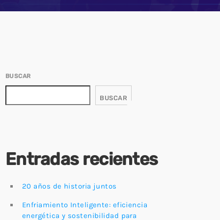
azón de la
Field Services 2.0: La
tiva en la
evolución operativa que
transforma el servicio en
19 FEBRERO, 2026
campo y virtual en una ventaja
competitiva
BUSCAR
BUSCAR
Entradas recientes
20 años de historia juntos
Enfriamiento Inteligente: eficiencia
energética y sostenibilidad para