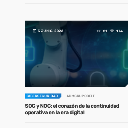
operativa
today
81
174
3 JUNIO, 2026
CIBERSEGURIDAD
ADMGRUPOBEIT
SOC y NOC: el corazón de la continuidad
operativa en la era digital