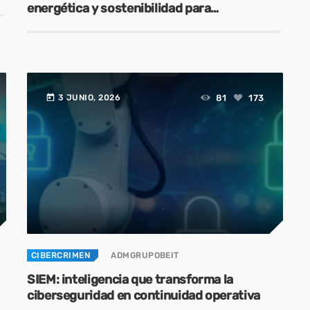
energética y sostenibilidad para
operaciones resilientes
today
81
173
3 JUNIO, 2026
CIBERCRIMEN
ADMGRUPOBEIT
SIEM: inteligencia que transforma la
ciberseguridad en continuidad operativa