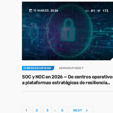
today
81
173
11 MARZO, 2026
CIBERSEGURIDAD
ADMGRUPOBEIT
SOC y NOC en 2026 — De centros operativo
a plataformas estratégicas de resiliencia
digital
…
navigate_next
1
2
3
5
NEXT