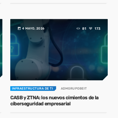
today
81
173
4 MAYO, 2026
INFRAESTRUCTURA DE TI
ADMGRUPOBEIT
CASB y ZTNA: los nuevos cimientos de la
ciberseguridad empresarial