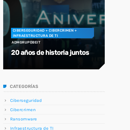
CIBERSEGURIDAD
+ CIBERCRIMEN
+
INFRAESTRUCTURA DE TI
ADMGRUPOBEIT
20 años de historia juntos
CATEGORÍAS
Ciberseguridad
Cibercrimen
Ransomware
Infraestructura de TI