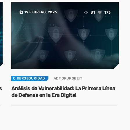
today
81
173
19 FEBRERO, 2026
CIBERSEGURIDAD
ADMGRUPOBEIT
s
Análisis de Vulnerabilidad: La Primera Línea
de Defensa en la Era Digital