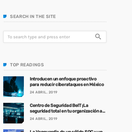
SEARCH IN THE SITE
search
TOP READINGS
Introducen un enfoque proactivo
para reducir ciberataques en México
24 ABRIL, 2019
Centro de Seguridad BeIT ¡La
seguridad total en tu organización a
tu alcance!
24 ABRIL, 2019
La Vanguardia de un sólido SOC y un