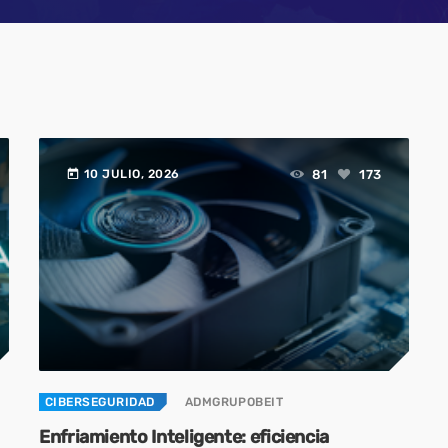
SOC y NOC: el cor
continuidad opera
era digital
3 JUNIO, 2026
today
81
173
10 JULIO, 2026
CIBERSEGURIDAD
ADMGRUPOBEIT
Enfriamiento Inteligente: eficiencia