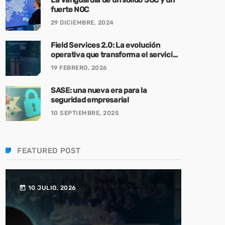
fuerte NOC
29 DICIEMBRE, 2024
Field Services 2.0: La evolución
operativa que transforma el servicio
en campo y virtual en una ventaja
19 FEBRERO, 2026
competitiva
SASE: una nueva era para la
seguridad empresarial
10 SEPTIEMBRE, 2025
FEATURED POST
10 JULIO, 2026
today